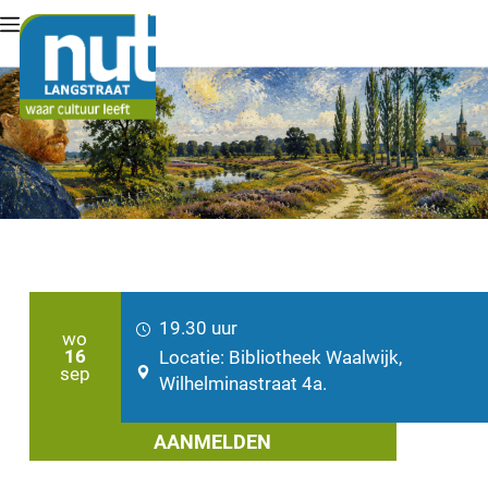
Lid worden
19.30 uur
wo
16
Locatie: Bibliotheek Waalwijk,
sep
Wilhelminastraat 4a.
AANMELDEN